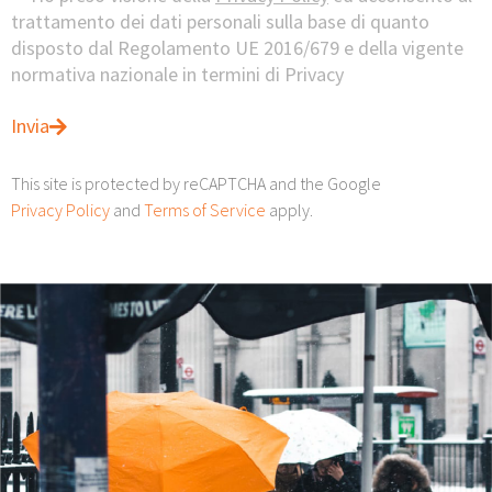
trattamento dei dati personali sulla base di quanto
disposto dal Regolamento UE 2016/679 e della vigente
normativa nazionale in termini di Privacy
Invia
This site is protected by reCAPTCHA and the Google
Privacy Policy
and
Terms of Service
apply.