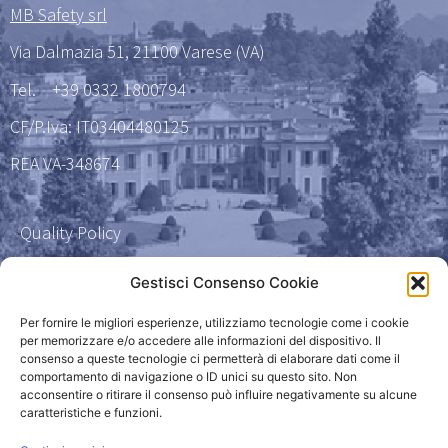
MB Safety srl
Via Dalmazia 51, 21100 Varese (VA)
Tel.
+39 0332 1800794
CF/P.Iva: IT03404480125
REA VA-348674
Quality Policy
Certificazione qualità 9001
Gestisci Consenso Cookie
Amministrazione Trasparente
Per fornire le migliori esperienze, utilizziamo tecnologie come i cookie
per memorizzare e/o accedere alle informazioni del dispositivo. Il
consenso a queste tecnologie ci permetterà di elaborare dati come il
Privacy Policy
comportamento di navigazione o ID unici su questo sito. Non
acconsentire o ritirare il consenso può influire negativamente su alcune
caratteristiche e funzioni.
Powered by