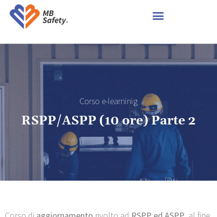
Corso e-learninig
RSPP/ASPP (10 ore) Parte 2
Corso di
aggiornamento
rivolto ad
RSPP ed ASPP
, al fine