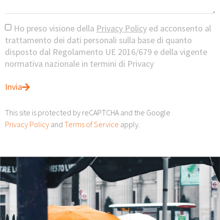
Ho preso visione della
Privacy Policy
ed acconsento al
trattamento dei dati personali sulla base di quanto
disposto dal Regolamento UE 2016/679 e della vigente
normativa nazionale in termini di Privacy
Invia
This site is protected by reCAPTCHA and the Google
Privacy Policy
and
Terms of Service
apply.