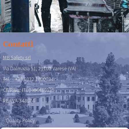
Contatti
MB Safety srl
Via Dalmazia 51, 21100 Varese (VA)
Tel.
+39 0332 1800794
CF/P.Iva: IT03404480125
REA VA-348674
Quality Policy