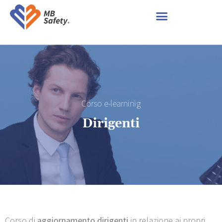
Corso e-learninig
Dirigenti
Corso di
aggiornamento dirigenti
in relazione ai propri