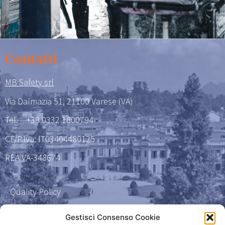
Contatti
MB Safety srl
Via Dalmazia 51, 21100 Varese (VA)
Tel.
+39 0332 1800794
CF/P.Iva: IT03404480125
REA VA-348674
Quality Policy
Certificazione qualità 9001
Gestisci Consenso Cookie