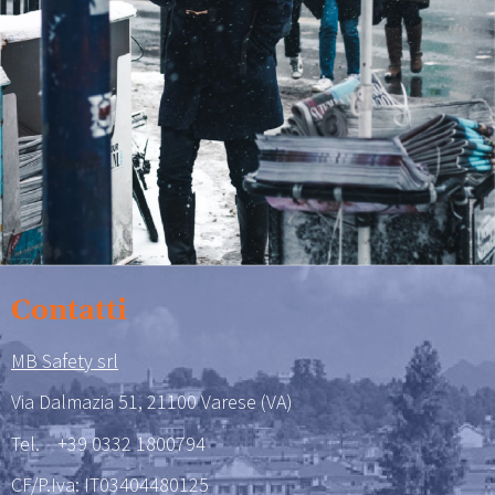
Contatti
MB Safety srl
Via Dalmazia 51, 21100 Varese (VA)
Tel.
+39 0332 1800794
CF/P.Iva: IT03404480125