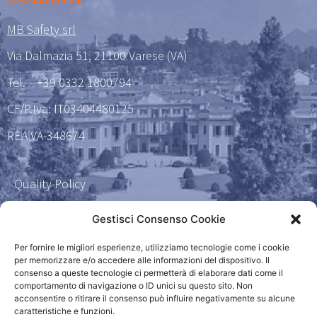
MB Safety srl
Via Dalmazia 51, 21100 Varese (VA)
Tel.
+39 0332 1800794
CF/P.Iva: IT03404480125
REA VA-348674
Quality Policy
Certificazione qualità 9001
Gestisci Consenso Cookie
Amministrazione Trasparente
Per fornire le migliori esperienze, utilizziamo tecnologie come i cookie
per memorizzare e/o accedere alle informazioni del dispositivo. Il
consenso a queste tecnologie ci permetterà di elaborare dati come il
Privacy Policy
comportamento di navigazione o ID unici su questo sito. Non
acconsentire o ritirare il consenso può influire negativamente su alcune
caratteristiche e funzioni.