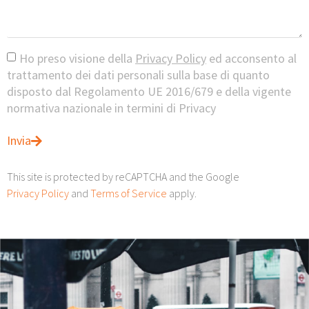
Ho preso visione della
Privacy Policy
ed acconsento al
trattamento dei dati personali sulla base di quanto
disposto dal Regolamento UE 2016/679 e della vigente
normativa nazionale in termini di Privacy
Invia
This site is protected by reCAPTCHA and the Google
Privacy Policy
and
Terms of Service
apply.