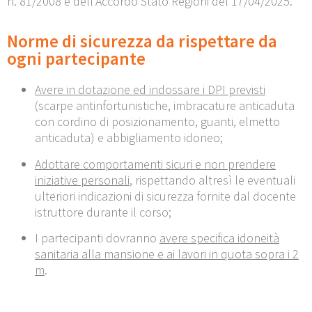
n. 81/2008 e dell’Accordo Stato Regioni del 17/04/2025.
Norme di sicurezza da rispettare da
ogni partecipante
Avere in dotazione ed indossare i DPI previsti
(scarpe antinfortunistiche, imbracature anticaduta
con cordino di posizionamento, guanti, elmetto
anticaduta) e abbigliamento idoneo;
Adottare comportamenti sicuri e non prendere
iniziative personali
, rispettando altresì le eventuali
ulteriori indicazioni di sicurezza fornite dal docente
istruttore durante il corso;
I partecipanti dovranno
avere specifica idoneità
sanitaria alla mansione e ai lavori in quota sopra i 2
m
.