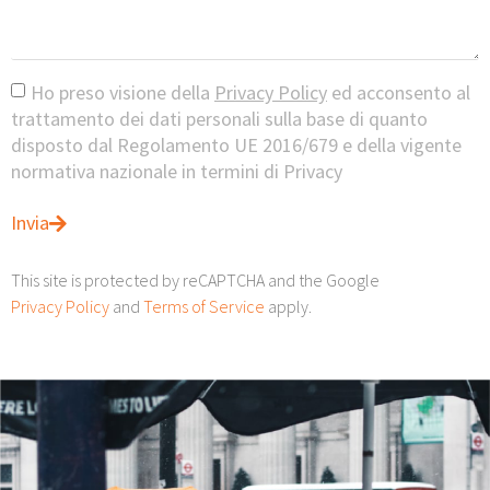
Ho preso visione della
Privacy Policy
ed acconsento al
trattamento dei dati personali sulla base di quanto
disposto dal Regolamento UE 2016/679 e della vigente
normativa nazionale in termini di Privacy
Invia
This site is protected by reCAPTCHA and the Google
Privacy Policy
and
Terms of Service
apply.