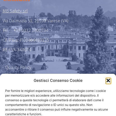
MB Safety srl
Via Dalmazia 51, 21100 Varese (VA)
Tel.
+39 0332 1800794
CF/P.Iva: IT03404480125
REA VA-348674
Quality Policy
Certificazione qualità 9001
Gestisci Consenso Cookie
Amministrazione Trasparente
Per fornire le migliori esperienze, utilizziamo tecnologie come i cookie
per memorizzare e/o accedere alle informazioni del dispositivo. Il
consenso a queste tecnologie ci permetterà di elaborare dati come il
Privacy Policy
comportamento di navigazione o ID unici su questo sito. Non
acconsentire o ritirare il consenso può influire negativamente su alcune
caratteristiche e funzioni.