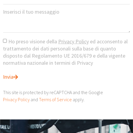
Inserisci il tuo messaggio
Ho preso visione della
Privacy Policy
ed acconsento al
trattamento dei dati personali sulla base di quanto
disposto dal Regolamento UE 2016/679 e della vigente
normativa nazionale in termini di Privacy
Invia
This site is protected by reCAPTCHA and the Google
Privacy Policy
and
Terms of Service
apply.