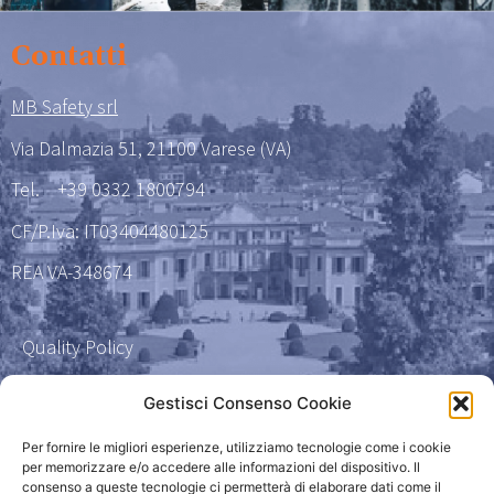
Contatti
MB Safety srl
Via Dalmazia 51, 21100 Varese (VA)
Tel.
+39 0332 1800794
CF/P.Iva: IT03404480125
REA VA-348674
Quality Policy
Certificazione qualità 9001
Gestisci Consenso Cookie
Amministrazione Trasparente
Per fornire le migliori esperienze, utilizziamo tecnologie come i cookie
per memorizzare e/o accedere alle informazioni del dispositivo. Il
consenso a queste tecnologie ci permetterà di elaborare dati come il
Privacy Policy