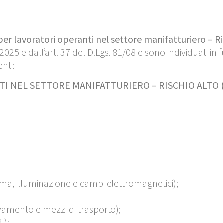
er lavoratori operanti nel settore manifatturiero – Ri
5 e dall’art. 37 del D.Lgs. 81/08 e sono individuati in fu
nti:
I NEL SETTORE MANIFATTURIERO – RISCHIO ALTO (
clima, illuminazione e campi elettromagnetici);
vamento e mezzi di trasporto);
I);