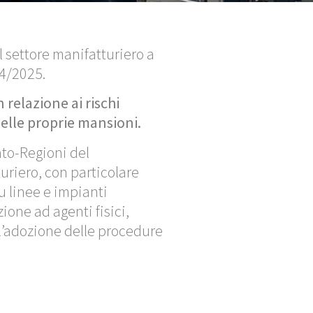
el settore manifatturiero a
04/2025.
n relazione ai rischi
delle proprie mansioni.
ato-Regioni del
turiero, con particolare
su linee e impianti
ione ad agenti fisici,
ll’adozione delle procedure