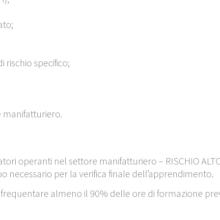
ato;
 rischio specifico;
re manifatturiero.
atori operanti nel settore manifatturiero – RISCHIO ALT
po necessario per la verifica finale dell’apprendimento.
o frequentare almeno il
90%
delle ore di formazione prev