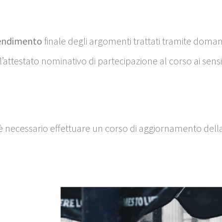
rendimento
finale degli argomenti trattati tramite doman
’attestato nominativo di partecipazione al corso ai sensi
 è necessario effettuare un corso di aggiornamento dell