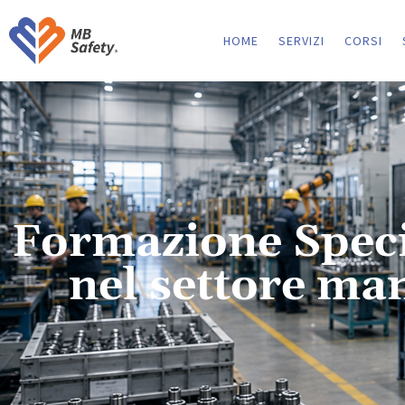
HOME
SERVIZI
CORSI
Formazione Specif
nel settore man