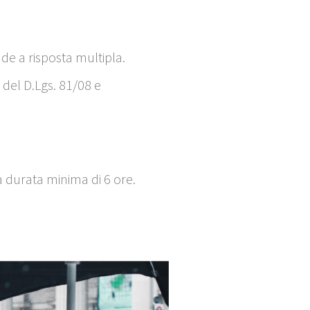
de a risposta multipla.
 del D.Lgs. 81/08 e
a durata minima di 6 ore.