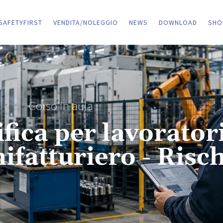
SAFETYFIRST
VENDITA/NOLEGGIO
NEWS
DOWNLOAD
SHO
Corso in aula
ica per lavorator
ifatturiero - Risch