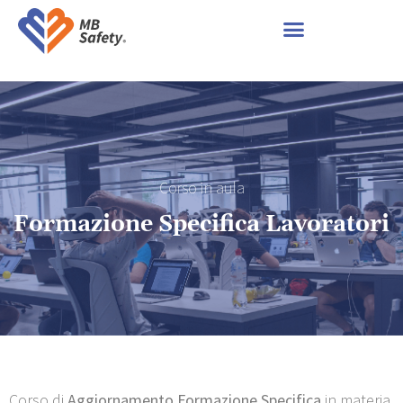
Corso in aula
Formazione Specifica Lavoratori
Corso di
A
ggiornamento
F
ormazione
S
pecifica
in materia