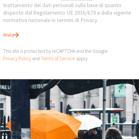
trattamento dei dati personali sulla base di quanto
disposto dal Regolamento UE 2016/679 e della vigente
normativa nazionale in termini di Privacy
Invia
This site is protected by reCAPTCHA and the Google
Privacy Policy
and
Terms of Service
apply.