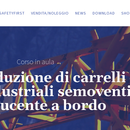
SAFETYFIRST
VENDITA/NOLEGGIO
NEWS
DOWNLOAD
SHO
Corso in aula
uzione di carrelli 
dustriali semovent
ucente a bordo