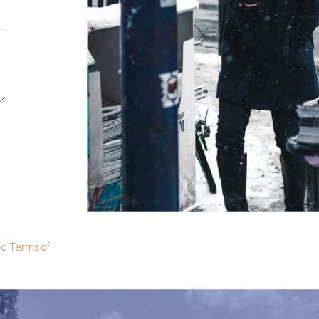
o
o
nd
Terms of