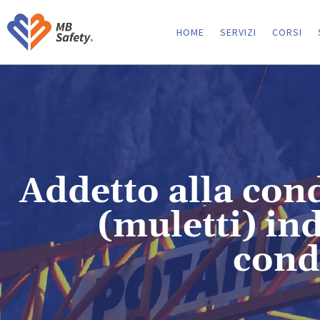
HOME
SERVIZI
CORSI
Addetto alla cond
(muletti) in
cond