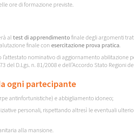
lle ore di formazione previste.
erà al
test di apprendimento
finale degli argomenti tr
valutazione finale con
esercitazione prova pratica
.
to l’attestato nominativo di aggiornamento abilitazione per
 e 73 del D.Lgs. n. 81/2008 e dell’Accordo Stato Regioni d
da ogni partecipante
arpe antinfortunistiche) e abbigliamento idoneo;
tive personali, rispettando altresì le eventuali ulteriori
anitaria alla mansione.