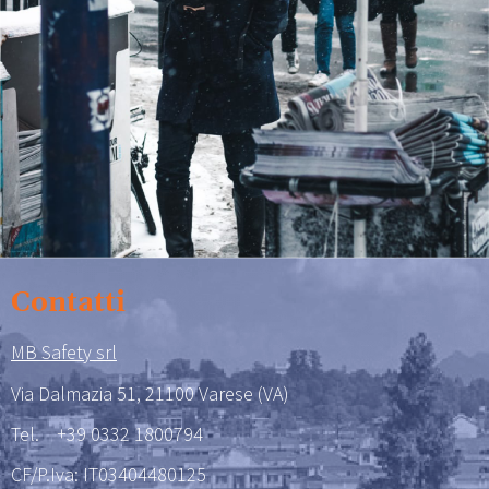
Contatti
MB Safety srl
Via Dalmazia 51, 21100 Varese (VA)
Tel.
+39 0332 1800794
CF/P.Iva: IT03404480125