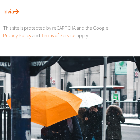
Invia
This site is protected by reCAPTCHA and the Google
Privacy Policy
and
Terms of Service
apply.