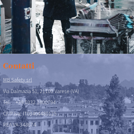
Contatti
MB Safety srl
Via Dalmazia 51, 21100 Varese (VA)
Tel.
+39 0332 1800794
CF/P.Iva: IT03404480125
REA VA-348674