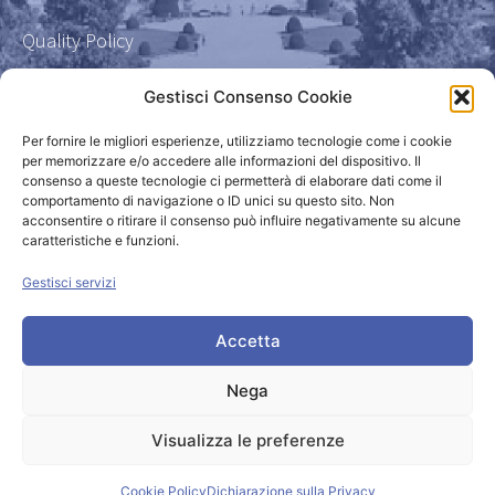
Quality Policy
Certificazione qualità 9001
Gestisci Consenso Cookie
Amministrazione Trasparente
Per fornire le migliori esperienze, utilizziamo tecnologie come i cookie
per memorizzare e/o accedere alle informazioni del dispositivo. Il
consenso a queste tecnologie ci permetterà di elaborare dati come il
Privacy Policy
comportamento di navigazione o ID unici su questo sito. Non
acconsentire o ritirare il consenso può influire negativamente su alcune
caratteristiche e funzioni.
Powered by
Gestisci servizi
Accetta
Nega
Visualizza le preferenze
© Copyright 2026 – All rights reserved
Cookie Policy
Dichiarazione sulla Privacy